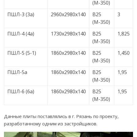
(М-350)
ПШЛ-3 (3а)
2960х2980х140
В25
3
(М-350)
ПШЛ-4 (4а)
1730х2980х140
В25
1,825
(М-350)
ПШЛ-5 (5-1)
1860х2980х140
В25
1,450
(М-350)
ПШЛ-5а
1860х2980х140
В25
1,95
(М-350)
ПШЛ-6 (6а)
1860х2980х140
В25
1,95
(М-350)
Данные плиты поставлялись в г. Рязань по проекту,
разработанному одним из застройщиков.