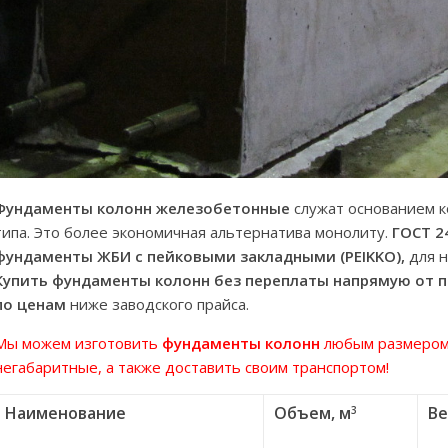
Фундаменты колонн железобетонные
служат основанием к
типа. Это более экономичная альтернатива монолиту.
ГОСТ 2
фундаменты ЖБИ с пейковыми закладными (PEIKKO),
для 
Купить фундаменты колонн без переплаты напрямую от 
по ценам
ниже заводского прайса.
Мы можем изготовить
фундаменты колонн
любым размером 
негабаритные, а также доставить своим транспортом!
Наименование
Объем, м
Ве
3