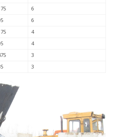
175
6
05
6
175
4
05
4
475
3
35
3