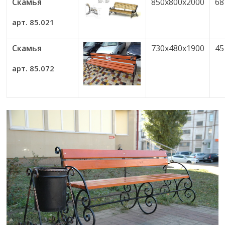
Скамья
850х800х2000
68
арт. 85.021
Скамья
730х480х1900
45
арт. 85.072