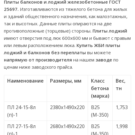
Плиты балконов и лоджий железобетонные ГОСТ
25697.
Изготавливаются из тяжелого бетона для жилых
и зданий общественного назначения, как малоэтажных,
так и высотных. Данные плиты опираются на две
противоположные (торцевые) стороны.
Плиты лоджий
имеют отверстия под люк 600х600 мм и бывают с правым
или левым расположением люка.
Купить ЖБИ плиты
лоджий и балконов
без переплаты
вы можете
напрямую от производителя
на нашем
заводе
по
ценам ниже заводского прайса.
Наименование
Размеры, мм
Класс
Вес,
бетона
тн
(марка)
ПЛ 24-15-8л
2380х1490х220
В25
1,753
(п)-1
(М-350)
ПЛ 27-15-8л
2680х1490х220
В25
1,998
(п)-1
(М-350)