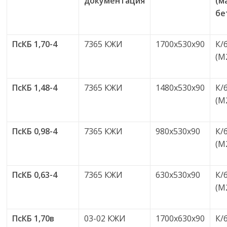
документация
(м
бе
ПсКБ 1,70-4
7365 КЖИ
1700х530х90
К/
(М
ПсКБ 1,48-4
7365 КЖИ
1480х530х90
К/
(М
ПсКБ 0,98-4
7365 КЖИ
980х530х90
К/
(М
ПсКБ 0,63-4
7365 КЖИ
630х530х90
К/
(М
ПсКБ 1,70в
03-02 КЖИ
1700х630х90
К/