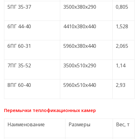
5ПГ 35-37
3500х380х290
0,805
6ПГ 44-40
4410х380х440
1,528
6ПГ 60-31
5960х380х440
2,065
7ПГ 35-52
3500х510х290
1,14
8ПГ 60-40
5960х510х440
2,93
Перемычки теплофикационных камер
Наименование
Размеры
Вес, т