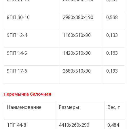
8ПП 30-10
2980х380х190
0,538
9ПП 12-4
1160х510х90
0,133
9ПП 14-5
1420х510х90
0,163
9ПП 17-6
2680х510х90
0,193
Перемычка балочная
Наименование
Размеры
Вес, т
1ПГ 44-8
4410х260х290
0,484