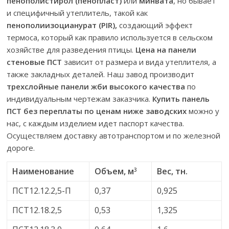
пенополистирол (пенопласт)
или
минвата
, но бывает
и специфичный утеплитель, такой как
пенополиизоцианурат
(PIR),
создающий эффект
термоса, который как правило используется в сельском
хозяйстве для разведения птицы.
Цена на панели
стеновые ПСТ
зависит от размера и вида утеплителя, а
также закладных деталей. Наш завод производит
трехслойные панели жби
высокого качества
по
индивидуальным чертежам заказчика.
Купить панель
ПСТ без переплаты по
ценам ниже заводских
можно у
нас, с каждым изделием идет паспорт качества.
Осуществляем доставку автотранспортом и по железной
дороге.
Наименование
Объем, м
Вес, тн.
3
ПСТ12.12.2,5-П
0,37
0,925
ПСТ12.18.2,5
0,53
1,325